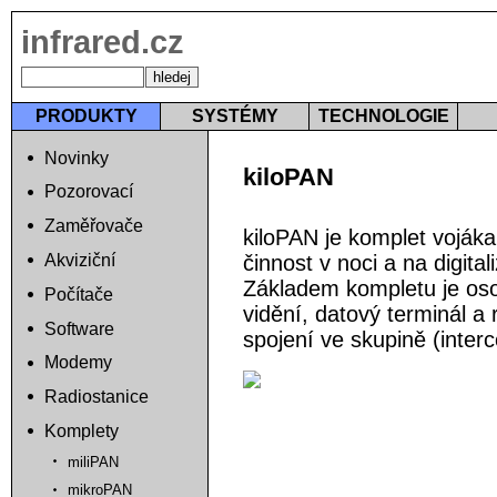
infrared.cz
PRODUKTY
SYSTÉMY
TECHNOLOGIE
Novinky
kiloPAN
Pozorovací
Zaměřovače
kiloPAN je komplet vojáka
činnost v noci a na digital
Akviziční
Základem kompletu je oso
Počítače
vidění, datový terminál a 
Software
spojení ve skupině (inter
Modemy
Radiostanice
Komplety
miliPAN
mikroPAN