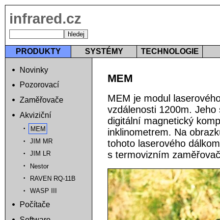
infrared.cz
PRODUKTY
SYSTÉMY
TECHNOLOGIE
Novinky
MEM
Pozorovací
MEM je modul laserového
Zaměřovače
vzdálenosti 1200m. Jeho s
Akviziční
digitální magnetický kom
MEM
inklinometrem. Na obrazk
JIM MR
tohoto laserového dálkom
s termovizním zaměřov
JIM LR
Nestor
RAVEN RQ-11B
WASP III
Počítače
Software