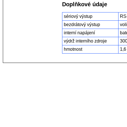
Doplňkové údaje
sériový výstup
RS
bezdrátový výstup
vol
interní napájení
bat
výdrž interního zdroje
300
hmotnost
1,6