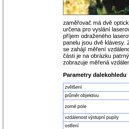
zaměřovač má dvě optické
určena pro vyslání laser
příjem odraženého lasero
panelu jsou dvě klávesy.
se zahájí měření vzdálen
části je na obrázku patrný
zobrazuje měřená vzdále
Parametry dalekohledu
zvětšení
průměr objektivu
zorné pole
vzdálenost výstupní pupily
ostření